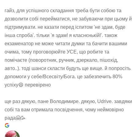
гайз, для успішного складання треба бути собою та
дозволити собі перейматися, не забуваючи при цьому й
підтримувати. не казати перед іспитом 'не здам, буде
інша спроба'. тільки 'я здам! я класнєнькій!'. також
екзаменатор не може читати думки та бачити вашими
очима, тому проговорюйте УСЕ, що робите та
помічаєте (поворотник, ручник, дзеркало, пішохід,
авто..). тоді шанси скласти будуть ще вище. й попросіть
допомоги у себе/Всесвіту/Бога. це забезпечить 80%
успіху😄 перевірено
ще раз дякую, пане Володимире. дякую, Udrive. завдяки
собі та вам отримала посвідчення, чому неймовірно
рада🤗🥳