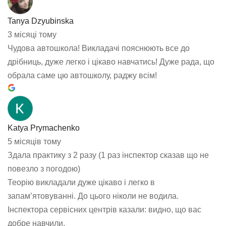
Tanya Dzyubinska
3 місяці тому
Чудова автошкола! Викладачі пояснюють все до
дрібниць, дуже легко і цікаво навчатись! Дуже рада, що
обрала саме цю автошколу, раджу всім!
Katya Prymachenko
5 місяців тому
Здала практику з 2 разу (1 раз інспектор сказав що не
повезло з погодою)
Теорію викладали дуже цікаво і легко в
запамʼятовуванні. До цього ніколи не водила.
Інспектора сервісних центрів казали: видно, що вас
добре навчили.