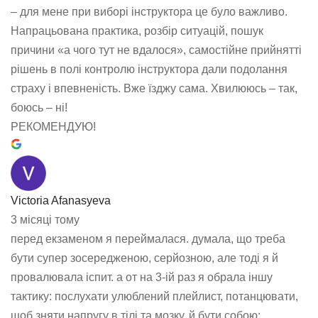
– для мене при виборі інструктора це було важливо.
Напрацьована практика, розбір ситуацій, пошук
причини «а чого тут не вдалося», самостійне прийнятті
рішень в полі контролю інструктора дали подолання
страху і впевненість. Вже їзджу сама. Хвилююсь – так,
боюсь – ні!
РЕКОМЕНДУЮ!
Victoria Afanasyeva
3 місяці тому
перед екзаменом я переймалася. думала, що треба
бути супер зосередженою, серйозною, але тоді я й
провалювала іспит. а от на 3-ій раз я обрала іншу
тактику: послухати улюблений плейлист, потанцювати,
щоб зняти напругу в тілі та мозку, й бути собою: