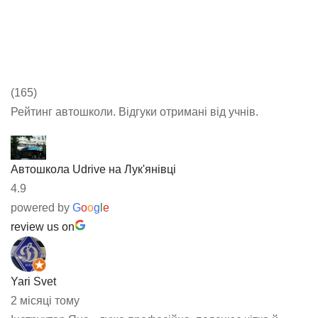
(165)
Рейтинг автошколи.
Відгуки отримані від учнів.
Автошкола Udrive на Лук'янівці
4.9
powered by
G
o
o
g
l
e
review us on
Yari Svet
2 місяці тому