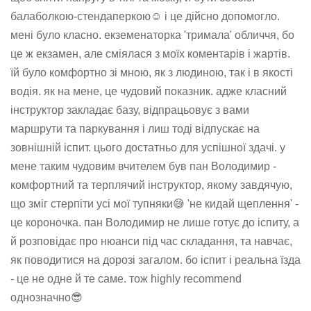
балаболкою-стендаперкою☺️ і це дійсно допомогло.
мені було класно. екземенаторка 'тримала' обличчя, бо
це ж екзамен, але сміялася з моїх коментарів і жартів.
їй було комфортно зі мною, як з людиною, так і в якості
водія. як на мене, це чудовий показник. адже класний
інструктор закладає базу, відпрацьовує з вами
маршрути та паркування і лиш тоді відпускає на
зовнішній іспит. цього достатньо для успішної здачі. у
мене таким чудовим вчителем був пан Володимир -
комфортний та терплячий інструктор, якому завдячую,
що зміг стерпіти усі мої тупняки😅 'не кидай щеплення' -
це короночка. пан Володимир не лише готує до іспиту, а
й розповідає про нюанси під час складання, та навчає,
як поводитися на дорозі загалом. бо іспит і реальна їзда
- це не одне й те саме. тож highly recommend
однозначно😎