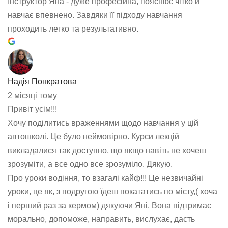
Інструктор Яна - дуже професійна, пояснює чітко й
навчає впевнено. Завдяки її підходу навчання
проходить легко та результативно.
Надія Понкратова
2 місяці тому
Привіт усім!!!
Хочу поділитись враженнями щодо навчання у цій
автошколі. Це було неймовірно. Курси лекцій
викладалися так доступно, що якщо навіть не хочеш
зрозуміти, а все одно все зрозуміло. Дякую.
Про уроки водіння, то взагалі кайф!!! Це незвичайні
уроки, це як, з подругою їдеш покататись по місту,( хоча
і перший раз за кермом) дякуючи Яні. Вона підтримає
морально, допоможе, направить, вислухає, дасть